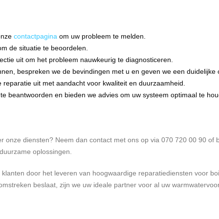
 onze
contactpagina
om uw probleem te melden.
om de situatie te beoordelen.
ectie uit om het probleem nauwkeurig te diagnosticeren.
nnen, bespreken we de bevindingen met u en geven we een duidelijke o
 reparatie uit met aandacht voor kwaliteit en duurzaamheid.
n te beantwoorden en bieden we advies om uw systeem optimaal te ho
over onze diensten? Neem dan contact met ons op via 070 720 00 90 of
n duurzame oplossingen.
e klanten door het leveren van hoogwaardige reparatiediensten voor bo
omstreken beslaat, zijn we uw ideale partner voor al uw warmwatervoorz