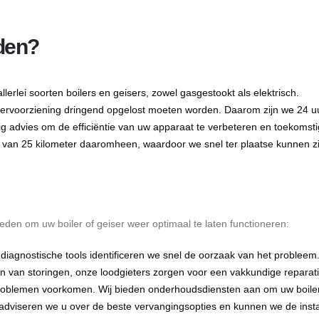
iden?
lerlei soorten boilers en geisers, zowel gasgestookt als elektrisch.
ervoorziening dringend opgelost moeten worden. Daarom zijn we 24 uu
ig advies om de efficiëntie van uw apparaat te verbeteren en toekoms
 van 25 kilometer daaromheen, waardoor we snel ter plaatse kunnen zi
en om uw boiler of geiser weer optimaal te laten functioneren:
iagnostische tools identificeren we snel de oorzaak van het probleem
n van storingen, onze loodgieters zorgen voor een vakkundige reparati
blemen voorkomen. Wij bieden onderhoudsdiensten aan om uw boiler of
 adviseren we u over de beste vervangingsopties en kunnen we de inst